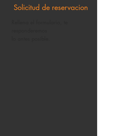
Solicitud de reservacion
Rellena el formulario, te
responderemos
lo antes posible.