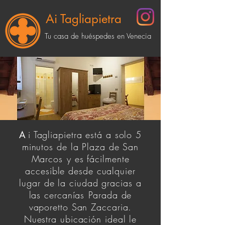
Ai Tagliapietra
Tu casa de huéspedes en Venecia
A
i Tagliapietra está a solo 5
RESERVAR
minutos de la Plaza de San
Marcos
y es fácilmente
accesible desde cualquier
lugar de la ciudad gracias a
las cercanías
Parada de
vaporetto San Zaccaria.
Nuestra ubicación ideal le