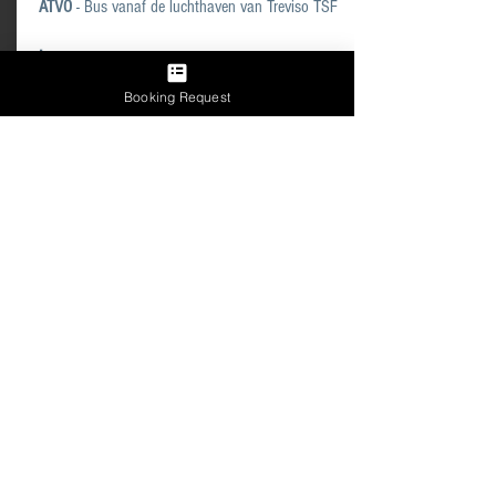
ATVO
- Bus vanaf de luchthaven van Treviso
TSF
.
Booking Request
ATTRACTIES
MUSEI CIVICI VENEZIANI
- Circuit