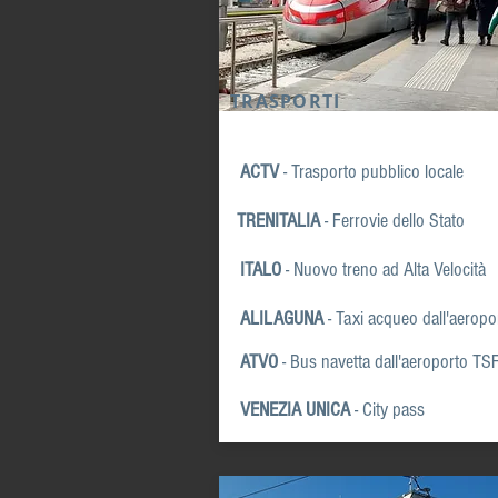
TRASPORTI
ACTV
- Trasporto pubblico locale
TRENITALIA
- Ferrovie dello Stato
ITALO
- Nuovo treno ad Alta Velocità
ALILAGUNA
- Taxi acqueo
dall'aerop
ATVO
- Bus navetta dall'aeroporto TS
VENEZIA UNICA
- City pass