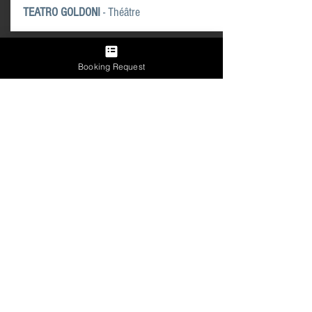
TEATRO GOLDONI
- Théâtre
Booking Request
AUTOPARCS
AUTORIMESSA COMUNALE
- Venise
TRONCHETTO PARKING
- Venise
GARAGE SAN MARCO
- Venise
CARTE GLOBALE DES ZONES DE PARKING