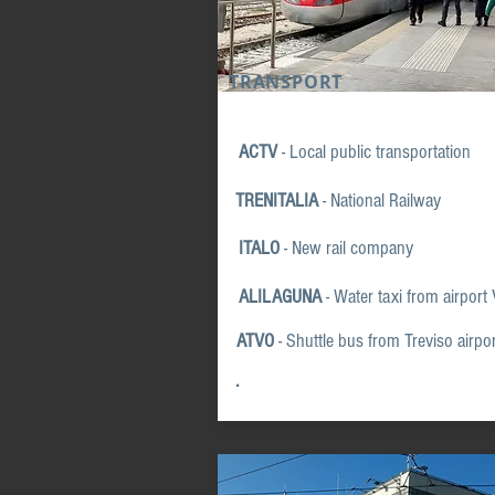
TRANSPORT
ACTV
- Local public transportation
TRENITALIA
-
National Railway
ITALO
- New r
ail company
ALILAGUNA
- Water taxi from airport
ATVO
- Shuttle bus
from Treviso airpo
.