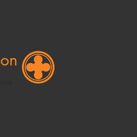
ion
vous