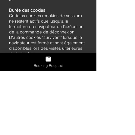
Durée des cookies
Certains cookies (cookies de session)
ne restent actifs que jusqu'à la
fermeture du navigateur ou l'exécution
de la commande de déconnexion.
D'autres cookies "survivent" lorsque le
navigateur est fermé et sont également
disponibles lors des visites ultérieures
de l'utilisateur.
Ces cookies sont appelés persistants et
leur durée est définie par le serveur lors
Booking Request
de leur création. Dans certains cas, un
délai est défini, dans d'autres cas, la
durée est illimitée.
aitagliapietra.info n'utilise pas de
cookies persistants.Cependant, en
naviguant dans les pages liées à
aitagliapietra.info, vous pouvez interagir
avec des sites gérés par des tiers qui
peuvent créer ou modifier des cookies
persistants et un profilage (comme
accéder aux liens vers TripAdvisor).