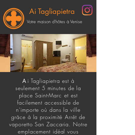
Ai Tagliapietra
Votre maison d'hôtes à Venise
A
i Tagliapietra est à
RÉSERVE
seulement 5 minutes de la
place Saint-Marc
et est
facilement accessible de
n'importe où dans la ville
grâce à la proximité
Arrêt de
vaporetto San Zaccaria. Notre
emplacement idéal vous